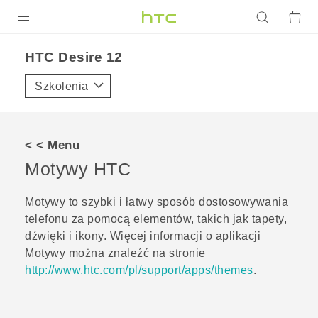
PRODUKTY
HTC Desire 12‎
VIVE
Szkolenia
G REIGNS
SMARTFONY
< < Menu
AKCESORIA
Motywy
HTC
VIVERSE
Motywy
to szybki i łatwy sposób dostosowywania
telefonu za pomocą elementów, takich jak tapety,
POMOC TECHNICZNA
dźwięki i ikony. Więcej informacji o aplikacji
Urządzenia i akcesoria HTC
Zaloguj się
Motywy
można znaleźć na stronie
http://www.htc.com/pl/support/apps/themes
.