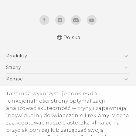
Polska
Produkty
Polish - Skrócony przewodnik
Smartfony
Polish - Podręczniki użytkownika
Strony
Polish - Wytyczne dotyczące bezpieczeństwa i
5G
HTC Vive
Pomoc
wytyczne wymagane przez prawo
VIVE
HTC Dev
Pomoc
Quick start guide
Ogólne informacje o firmie
Ta strona wykorzystuje cookies do
Akcesoria
User manual
Pomoc E-commerce
funkcjonalności strony optymalizacji
ESG
Safety and regulatory guide
analizować skuteczność witryny i zapewniają
Informacje o firmie
indywidualną doświadczenie i reklamy. Można
Dla inwestorów (angielski)
zaakceptować nasze ciasteczka klikając na
Cookie Preferences
przycisk poniżej lub zarządzać swoją
© 2011-2026 HTC Corporation