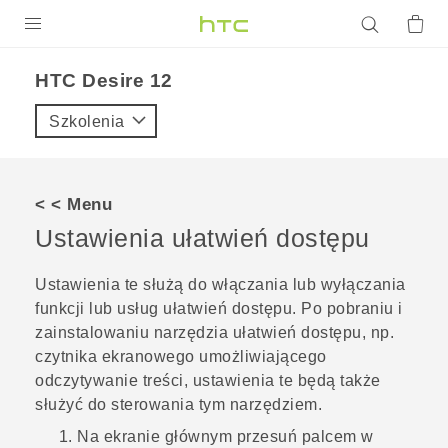
PRODUKTY
HTC Desire 12‎
VIVE
Szkolenia
G REIGNS
SMARTFONY
< < Menu
AKCESORIA
Ustawienia ułatwień dostępu
VIVERSE
Ustawienia te służą do włączania lub wyłączania
funkcji lub usług ułatwień dostępu. Po pobraniu i
POMOC TECHNICZNA
zainstalowaniu narzędzia ułatwień dostępu, np.
Urządzenia i akcesoria HTC
Zaloguj się
czytnika ekranowego umożliwiającego
odczytywanie treści, ustawienia te będą także
służyć do sterowania tym narzędziem.
Na
ekranie głównym
przesuń palcem w