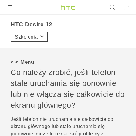
PRODUKTY
HTC Desire 12‎
VIVE
Szkolenia
G REIGNS
SMARTFONY
< < Menu
AKCESORIA
Co należy zrobić, jeśli telefon
VIVERSE
stale uruchamia się ponownie
lub nie włącza się całkowicie do
POMOC TECHNICZNA
ekranu głównego?
Urządzenia i akcesoria HTC
Zaloguj się
Jeśli telefon nie uruchamia się całkowicie do
ekranu głównego lub stale uruchamia się
ponownie, może to oznaczać problemy z