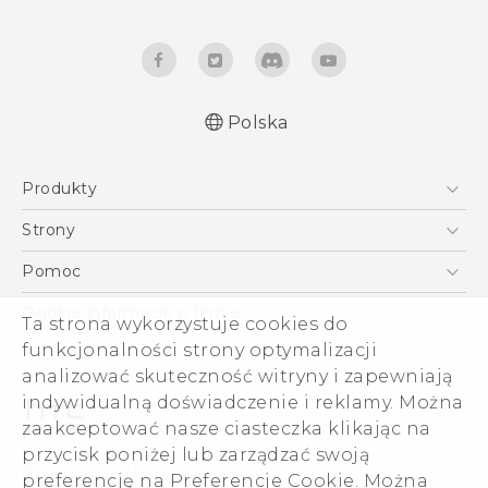
Polska
Produkty
Polish - Skrócony przewodnik
Smartfony
Polish - Podręczniki użytkownika
Strony
Polish - Wytyczne dotyczące bezpieczeństwa i
5G
HTC Vive
Pomoc
wytyczne wymagane przez prawo
VIVE
HTC Dev
Pomoc
Quick start guide
Ogólne informacje o firmie
Ta strona wykorzystuje cookies do
Akcesoria
User manual
Pomoc E-commerce
funkcjonalności strony optymalizacji
ESG
Safety and regulatory guide
analizować skuteczność witryny i zapewniają
Informacje o firmie
indywidualną doświadczenie i reklamy. Można
Dla inwestorów (angielski)
zaakceptować nasze ciasteczka klikając na
Cookie Preferences
przycisk poniżej lub zarządzać swoją
© 2011-2026 HTC Corporation
preferencję na Preferencje Cookie. Można
Kariera