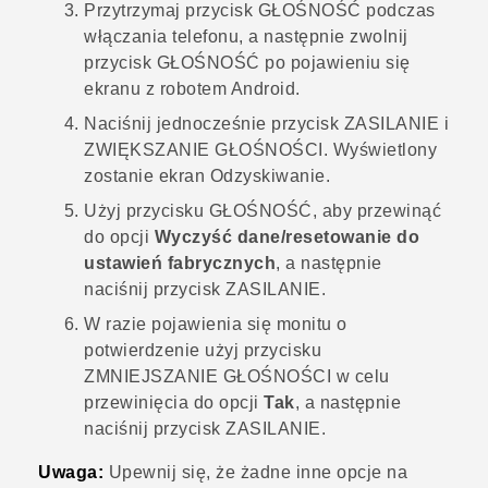
Przytrzymaj przycisk
GŁOŚNOŚĆ
podczas
włączania telefonu, a następnie zwolnij
przycisk
GŁOŚNOŚĆ
po pojawieniu się
ekranu z robotem
Android
.
Naciśnij jednocześnie przycisk
ZASILANIE
i
ZWIĘKSZANIE GŁOŚNOŚCI
. Wyświetlony
zostanie ekran
Odzyskiwanie
.
Użyj przycisku
GŁOŚNOŚĆ
, aby przewinąć
do opcji
Wyczyść dane/resetowanie do
ustawień fabrycznych
, a następnie
naciśnij przycisk
ZASILANIE
.
W razie pojawienia się monitu o
potwierdzenie użyj przycisku
ZMNIEJSZANIE GŁOŚNOŚCI
w celu
przewinięcia do opcji
Tak
, a następnie
naciśnij przycisk
ZASILANIE
.
Uwaga:
Upewnij się, że żadne inne opcje na