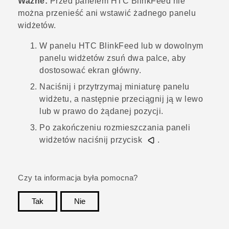
Ważne:
Przed panelem
HTC BlinkFeed
nie
można przenieść ani wstawić żadnego panelu
widżetów.
W panelu
HTC BlinkFeed
lub w dowolnym
panelu widżetów zsuń dwa palce, aby
dostosować
ekran główny
.
Naciśnij i przytrzymaj miniaturę panelu
widżetu, a następnie przeciągnij ją w lewo
lub w prawo do żądanej pozycji.
Po zakończeniu rozmieszczania paneli
widżetów naciśnij przycisk
.
Czy ta informacja była pomocna?
Tak
Nie
Dziękujemy!