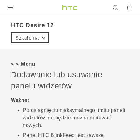
PRODUKTY
HTC Desire 12‎
VIVE
Szkolenia
G REIGNS
SMARTFONY
< < Menu
AKCESORIA
Dodawanie lub usuwanie
VIVERSE
panelu widżetów
POMOC TECHNICZNA
Ważne:
Po osiągnięciu maksymalnego limitu paneli
Urządzenia i akcesoria HTC
Zaloguj się
widżetów nie będzie można dodawać
nowych.
Panel
HTC BlinkFeed
jest zawsze