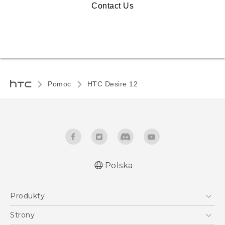
Contact Us
Pomoc
HTC Desire 12‎
Polska
Produkty
Polish - Skrócony przewodnik
Smartfony
Polish - Podręczniki użytkownika
Strony