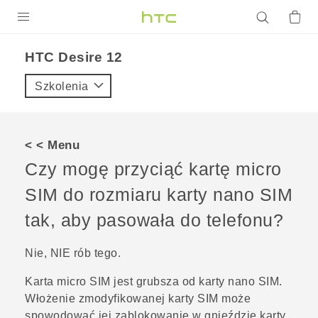
PRODUKTY
HTC Desire 12‎
VIVE
Szkolenia
G REIGNS
SMARTFONY
< < Menu
AKCESORIA
Czy mogę przyciąć kartę micro
VIVERSE
SIM do rozmiaru karty
nano SIM
tak, aby pasowała do telefonu?
POMOC TECHNICZNA
Urządzenia i akcesoria HTC
Zaloguj się
Nie, NIE rób tego.
Karta micro SIM jest grubsza od karty
nano SIM
.
Włożenie zmodyfikowanej karty SIM może
spowodować jej zablokowanie w gnieździe karty