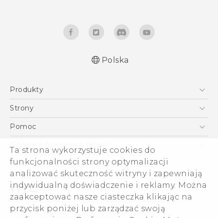
Polska
Produkty
Polish - Skrócony przewodnik
Smartfony
Polish - Podręczniki użytkownika
Strony
Polish - Wytyczne dotyczące bezpieczeństwa i
5G
HTC Vive
Pomoc
wytyczne wymagane przez prawo
VIVE
HTC Dev
Pomoc
Quick start guide
Ogólne informacje o firmie
Ta strona wykorzystuje cookies do
Akcesoria
User manual
Pomoc E-commerce
funkcjonalności strony optymalizacji
ESG
Safety and regulatory guide
analizować skuteczność witryny i zapewniają
Informacje o firmie
indywidualną doświadczenie i reklamy. Można
Dla inwestorów (angielski)
zaakceptować nasze ciasteczka klikając na
Cookie Preferences
przycisk poniżej lub zarządzać swoją
© 2011-2026 HTC Corporation