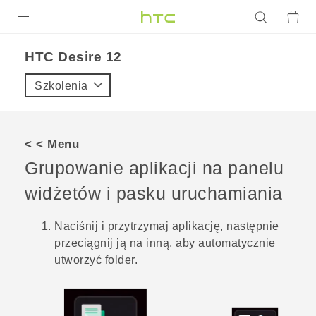
PRODUKTY
HTC Desire 12‎
VIVE
Szkolenia
G REIGNS
SMARTFONY
< < Menu
AKCESORIA
Grupowanie aplikacji na panelu
VIVERSE
widżetów i pasku uruchamiania
POMOC TECHNICZNA
Naciśnij i przytrzymaj aplikację, następnie
przeciągnij ją na inną, aby automatycznie
Urządzenia i akcesoria HTC
Zaloguj się
utworzyć folder.