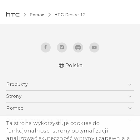
Pomoc
HTC Desire 12‎
Polska
Produkty
Polish - Skrócony przewodnik
Smartfony
Polish - Podręczniki użytkownika
Strony
Polish - Wytyczne dotyczące bezpieczeństwa i
5G
HTC Vive
Pomoc
wytyczne wymagane przez prawo
VIVE
HTC Dev
Pomoc
Quick start guide
Ogólne informacje o firmie
Ta strona wykorzystuje cookies do
Akcesoria
User manual
Pomoc E-commerce
ESG
funkcjonalności strony optymalizacji
Safety and regulatory guide
analizować skuteczność witryny i zapewniają