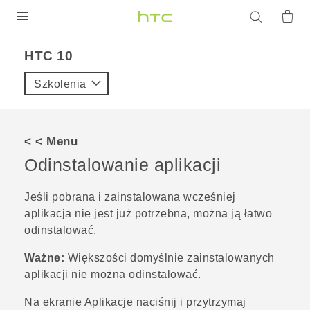
PRODUKTY
HTC 10‎
VIVE
Szkolenia
G REIGNS
SMARTFONY
< < Menu
AKCESORIA
Odinstalowanie aplikacji
VIVERSE
Jeśli pobrana i zainstalowana wcześniej
aplikacja nie jest już potrzebna, można ją łatwo
POMOC TECHNICZNA
odinstalować.
Urządzenia i akcesoria HTC
Zaloguj się
Ważne:
Większości domyślnie zainstalowanych
aplikacji nie można odinstalować.
Na ekranie
Aplikacje
naciśnij i przytrzymaj