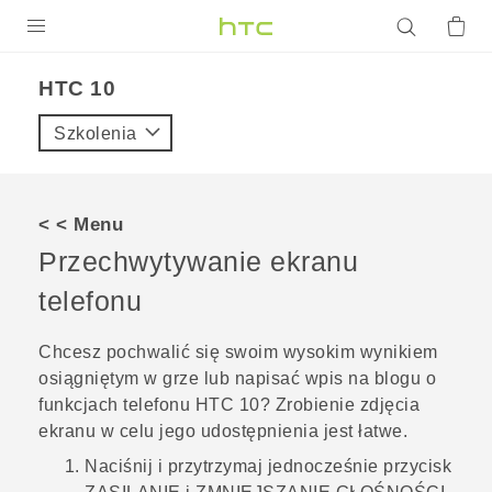
PRODUKTY
HTC 10‎
VIVE
Szkolenia
G REIGNS
SMARTFONY
< < Menu
AKCESORIA
Przechwytywanie ekranu
VIVERSE
telefonu
POMOC TECHNICZNA
Chcesz pochwalić się swoim wysokim wynikiem
osiągniętym w grze lub napisać wpis na blogu o
Urządzenia i akcesoria HTC
Zaloguj się
funkcjach telefonu
HTC 10
? Zrobienie zdjęcia
ekranu w celu jego udostępnienia jest łatwe.
Naciśnij i przytrzymaj jednocześnie przycisk