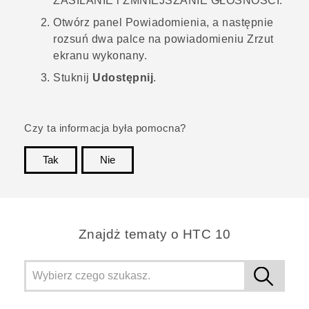
ZASILANIE
i
ZMNIEJSZANIE GŁOŚNOŚCI
.
Otwórz panel Powiadomienia, a następnie
rozsuń dwa palce na powiadomieniu
Zrzut
ekranu wykonany
.
Stuknij
Udostępnij
.
Czy ta informacja była pomocna?
Tak
Nie
Dziękujemy!
Znajdż tematy o HTC 10