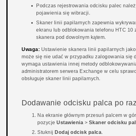
Podczas rejestrowania odcisku palec nale
pojawienia się wibracji.
Skaner linii papilarnych zapewnia wykrywa
ekranu lub odblokowania telefonu
HTC 10
z
skanera pod dowolnym kątem.
Uwaga:
Ustawienie skanera linii papilarnych jak
może się nie udać w przypadku zalogowania się
wymaga ustawienia innej metody odblokowywania ek
administratorem serwera Exchange w celu spraw
obsługuje skaner linii papilarnych.
Dodawanie odcisku palca po ra
Na
ekranie głównym
przesuń palcem w górę,
pozycje
Ustawienia
>
Skaner odcisku pa
Stuknij
Dodaj odcisk palca
.