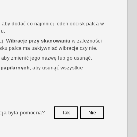
, aby dodać co najmniej jeden odcisk palca w
nu.
cji
Wibracje przy skanowaniu
w zależności
isku palca ma uaktywniać wibracje czy nie.
, aby zmienić jego nazwę lub go usunąć.
i papilarnych
, aby usunąć wszystkie
acja była pomocna?
Tak
Nie
Dziękujemy!