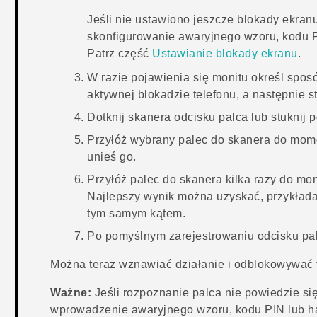
Jeśli nie ustawiono jeszcze blokady ekranu
skonfigurowanie awaryjnego wzoru, kodu P
Patrz część
Ustawianie blokady ekranu
.
W razie pojawienia się monitu określ spos
aktywnej blokadzie telefonu, a następnie s
Dotknij skanera odcisku palca lub stuknij 
Przyłóż wybrany palec do skanera do momen
unieś go.
Przyłóż palec do skanera kilka razy do m
Najlepszy wynik można uzyskać, przykład
tym samym kątem.
Po pomyślnym zarejestrowaniu odcisku pal
Można teraz wznawiać działanie i odblokowywać 
Ważne:
Jeśli rozpoznanie palca nie powiedzie się
wprowadzenie awaryjnego wzoru, kodu PIN lub ha