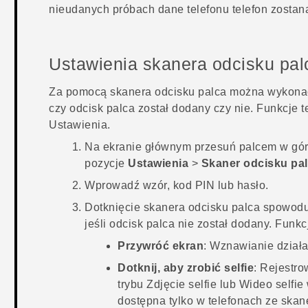
nieudanych próbach dane telefonu telefon zostan
Ustawienia skanera odcisku pal
Za pomocą skanera odcisku palca można wykonać 
czy odcisk palca został dodany czy nie. Funkcje 
Ustawienia.
Na
ekranie głównym
przesuń palcem w górę,
pozycje
Ustawienia
>
Skaner odcisku pa
Wprowadź wzór, kod PIN lub hasło.
Dotknięcie skanera odcisku palca spowodu
jeśli odcisk palca nie został dodany. Funk
Przywróć ekran
: Wznawianie działa
Dotknij, aby zrobić selfie
: Rejestro
trybu Zdjęcie selfie lub Wideo selfie
dostępna tylko w telefonach ze ska