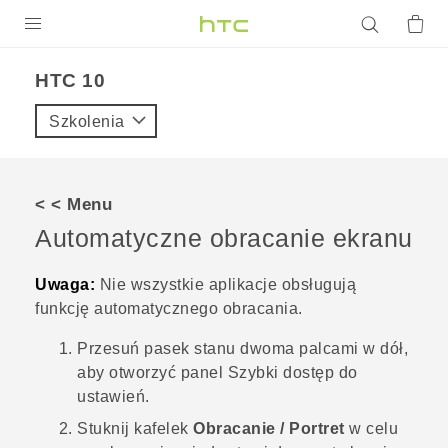
PRODUKTY
HTC 10‎
VIVE
Szkolenia
G REIGNS
SMARTFONY
< < Menu
AKCESORIA
Automatyczne obracanie ekranu
VIVERSE
Uwaga:
Nie wszystkie aplikacje obsługują
funkcję automatycznego obracania.
POMOC TECHNICZNA
Przesuń pasek stanu dwoma palcami w dół,
Urządzenia i akcesoria HTC
Zaloguj się
aby otworzyć panel Szybki dostęp do
ustawień.
Stuknij kafelek
Obracanie / Portret
w celu