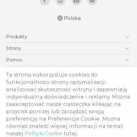
Polska
Produkty
Polish - Skrócony przewodnik
Smartfony
Polish - Podręczniki użytkownika
Strony
Polish - Wytyczne dotyczące bezpieczeństwa i
5G
HTC Vive
Pomoc
wytyczne wymagane przez prawo
VIVE
HTC Dev
Pomoc
English - Quick start guide
Ogólne informacje o firmie
Ta strona wykorzystuje cookies do
Akcesoria
English - User manual
Pomoc E-commerce
funkcjonalności strony optymalizacji
ESG
English - Safety and regulatory guide
analizować skuteczność witryny i zapewniają
Informacje o firmie
indywidualną doświadczenie i reklamy. Można
Dla inwestorów (angielski)
zaakceptować nasze ciasteczka klikając na
Cookie Preferences
przycisk poniżej lub zarządzać swoją
© 2011-2026 HTC Corporation
preferencję na Preferencje Cookie. Można
Kariera
również znaleźć więcej informacji na temat
Warunki prawne
Security and Privacy Whitepaper
naszej
Polityki Cookie
tutaj.