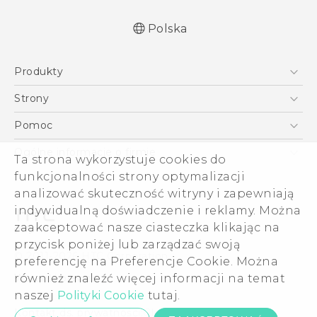
Polska
Produkty
Polish - Skrócony przewodnik
Smartfony
Polish - Podręczniki użytkownika
Strony
Polish - Wytyczne dotyczące bezpieczeństwa i
5G
HTC Vive
Pomoc
wytyczne wymagane przez prawo
VIVE
HTC Dev
Pomoc
English - Quick start guide
Ogólne informacje o firmie
Ta strona wykorzystuje cookies do
Akcesoria
English - User manual
Pomoc E-commerce
funkcjonalności strony optymalizacji
ESG
English - Safety and regulatory guide
analizować skuteczność witryny i zapewniają
Informacje o firmie
indywidualną doświadczenie i reklamy. Można
Dla inwestorów (angielski)
zaakceptować nasze ciasteczka klikając na
Cookie Preferences
przycisk poniżej lub zarządzać swoją
© 2011-2026 HTC Corporation
preferencję na Preferencje Cookie. Można
Kariera
również znaleźć więcej informacji na temat
Warunki prawne
Security and Privacy Whitepaper
naszej
Polityki Cookie
tutaj.
Kontakt ds. prywatności:
Global-Privacy@htc.com