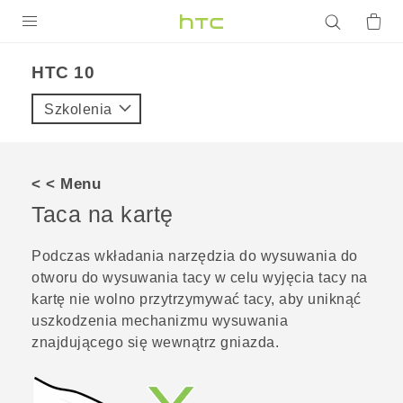
PRODUKTY
HTC 10‎
VIVE
Szkolenia
G REIGNS
SMARTFONY
< < Menu
AKCESORIA
Taca na kartę
VIVERSE
Podczas wkładania narzędzia do wysuwania do
otworu do wysuwania tacy w celu wyjęcia tacy na
POMOC TECHNICZNA
kartę nie wolno przytrzymywać tacy, aby uniknąć
Urządzenia i akcesoria HTC
Zaloguj się
uszkodzenia mechanizmu wysuwania
znajdującego się wewnątrz gniazda.