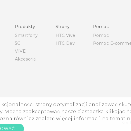
Polish - Podręczniki użytkownika
Polish - Wytyczne dotyczące bezpieczeństwa i wytyczne
wymagane przez prawo
Produkty
Strony
Pomoc
English - Quick start guide
Smartfony
HTC Vive
Pomoc
English - User manual
5G
HTC Dev
Pomoc E-comme
English - Safety and regulatory guide
VIVE
Akcesoria
nkcjonalności strony optymalizacji analizować skut
©
. Można zaakceptować nasze ciasteczka klikając na
ożna również znaleźć więcej informacji na temat 
Kont
TOWAĆ