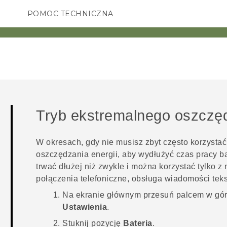
POMOC TECHNICZNA
Urządzenia i akcesoria HTC
SMARTFONY
AKCESORIA
Tryb ekstremalnego oszczęd
W okresach, gdy nie musisz zbyt często korzystać
oszczędzania energii, aby wydłużyć czas pracy ba
trwać dłużej niż zwykle i można korzystać tylko z 
połączenia telefoniczne, obsługa wiadomości teks
Na
ekranie głównym
przesuń palcem w górę
Ustawienia
.
Stuknij pozycję
Bateria
.