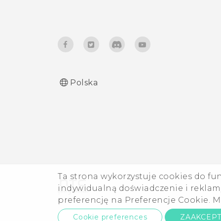
prognozy pogody na ekranie
blokady również przy
wyłączonej funkcji GPS?
Dlaczego na ikonach aplikacji
nie widać już liczników
nieprzeczytanych pozycji,
Polska
takich jak nieprzeczytane
wiadomości lub
powiadomienia?
Podczas korzystania z
aplikacji wyświetlane są
monity o udzielenie uprawnień.
Ta strona wykorzystuje cookies do fu
Dlaczego tak się dzieje?
indywidualną doświadczenie i reklamy
preferencję na Preferencje Cookie. M
Dlaczego telefon nie reaguje
Cookie preferences
ZAAKCEP