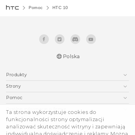
Pomoc
HTC 10‎
Polska
Produkty
Polish - Skrócony przewodnik
Smartfony
Polish - Podręczniki użytkownika
Strony
Polish - Wytyczne dotyczące bezpieczeństwa i
5G
HTC Vive
Pomoc
wytyczne wymagane przez prawo
VIVE
HTC Dev
Pomoc
English - Quick start guide
Ogólne informacje o firmie
Ta strona wykorzystuje cookies do
Akcesoria
English - User manual
Pomoc E-commerce
funkcjonalności strony optymalizacji
ESG
English - Safety and regulatory guide
analizować skuteczność witryny i zapewniają
Informacje o firmie
indywidualną doświadczenie i reklamy. Można