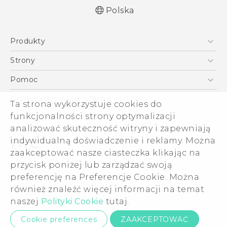
Polska
Produkty
Polish - Skrócony przewodnik
Smartfony
Polish - Podręczniki użytkownika
Strony
Polish - Wytyczne dotyczące bezpieczeństwa i
5G
HTC Vive
Pomoc
wytyczne wymagane przez prawo
VIVE
HTC Dev
Pomoc
English - Quick start guide
Ogólne informacje o firmie
Ta strona wykorzystuje cookies do
Akcesoria
English - User manual
Pomoc E-commerce
funkcjonalności strony optymalizacji
ESG
English - Safety and regulatory guide
analizować skuteczność witryny i zapewniają
Informacje o firmie
indywidualną doświadczenie i reklamy. Można
Dla inwestorów (angielski)
zaakceptować nasze ciasteczka klikając na
Cookie Preferences
przycisk poniżej lub zarządzać swoją
© 2011-2026 HTC Corporation
preferencję na Preferencje Cookie. Można
Kariera
również znaleźć więcej informacji na temat
Warunki prawne
Security and Privacy Whitepaper
naszej
Polityki Cookie
tutaj.
Kontakt ds. prywatności:
Global-Privacy@htc.com
Cookie preferences
ZAAKCEPTOWAĆ