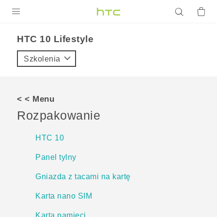
PRODUKTY
HTC 10 Lifestyle‎
VIVE
Szkolenia
G REIGNS
SMARTFONY
< < Menu
AKCESORIA
Rozpakowanie
VIVERSE
HTC 10
POMOC TECHNICZNA
Panel tylny
Urządzenia i akcesoria HTC
Zaloguj się
Gniazda z tacami na kartę
Karta nano SIM
Karta pamięci