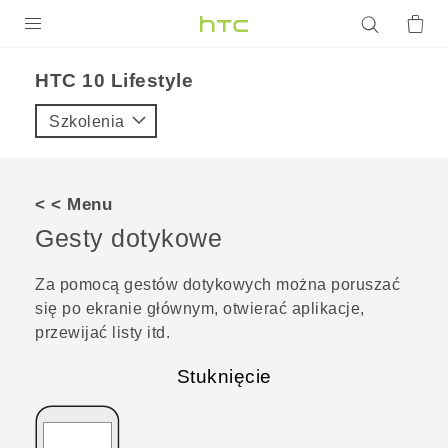
PRODUKTY
HTC 10 Lifestyle‎
VIVE
Szkolenia
G REIGNS
SMARTFONY
< < Menu
AKCESORIA
Gesty dotykowe
VIVERSE
Za pomocą gestów dotykowych można poruszać
się po ekranie głównym, otwierać aplikacje,
POMOC TECHNICZNA
przewijać listy itd.
Urządzenia i akcesoria HTC
Zaloguj się
Stuknięcie