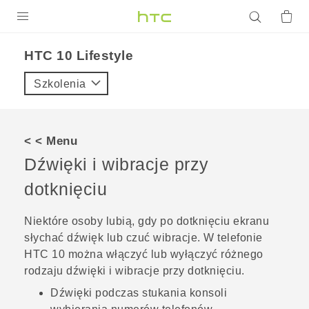
PRODUKTY
HTC 10 Lifestyle‎
VIVE
Szkolenia
G REIGNS
SMARTFONY
< < Menu
AKCESORIA
Dźwięki i wibracje przy
VIVERSE
dotknięciu
POMOC TECHNICZNA
Niektóre osoby lubią, gdy po dotknięciu ekranu
słychać dźwięk lub czuć wibracje. W telefonie
Urządzenia i akcesoria HTC
Zaloguj się
HTC 10
można włączyć lub wyłączyć różnego
rodzaju dźwięki i wibracje przy dotknięciu.
Dźwięki podczas stukania konsoli