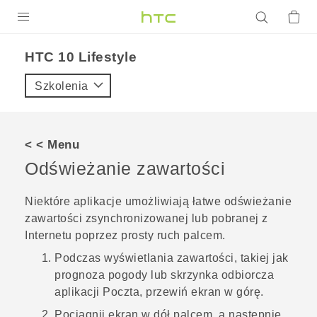
PRODUKTY
HTC 10 Lifestyle‎
VIVE
Szkolenia
G REIGNS
SMARTFONY
< < Menu
AKCESORIA
Odświeżanie zawartości
VIVERSE
Niektóre aplikacje umożliwiają łatwe odświeżanie
zawartości zsynchronizowanej lub pobranej z
POMOC TECHNICZNA
Internetu poprzez prosty ruch palcem.
Urządzenia i akcesoria HTC
Zaloguj się
Podczas wyświetlania zawartości, takiej jak
prognoza pogody lub skrzynka odbiorcza
aplikacji
Poczta
, przewiń ekran w górę.
Pociągnij ekran w dół palcem, a następnie