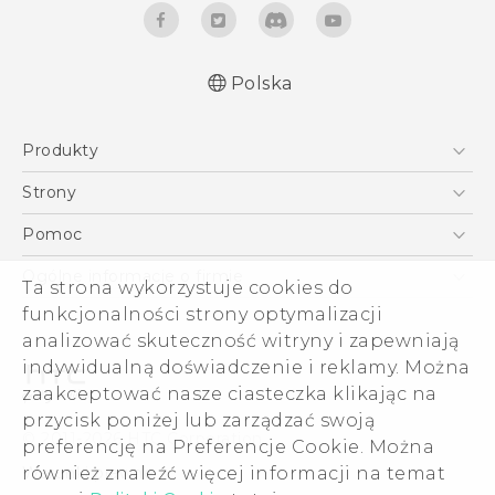
Polska
Produkty
Polish - Skrócony przewodnik
Smartfony
Polish - Podręczniki użytkownika
Strony
Polish - Wytyczne dotyczące bezpieczeństwa i
5G
HTC Vive
Pomoc
wytyczne wymagane przez prawo
VIVE
HTC Dev
Pomoc
English - Quick start guide
Ogólne informacje o firmie
Ta strona wykorzystuje cookies do
Akcesoria
English - User manual
Pomoc E-commerce
funkcjonalności strony optymalizacji
ESG
English - Safety and regulatory guide
analizować skuteczność witryny i zapewniają
Informacje o firmie
indywidualną doświadczenie i reklamy. Można
Dla inwestorów (angielski)
zaakceptować nasze ciasteczka klikając na
Cookie Preferences
przycisk poniżej lub zarządzać swoją
© 2011-2026 HTC Corporation
preferencję na Preferencje Cookie. Można
Kariera
również znaleźć więcej informacji na temat
Warunki prawne
Security and Privacy Whitepaper