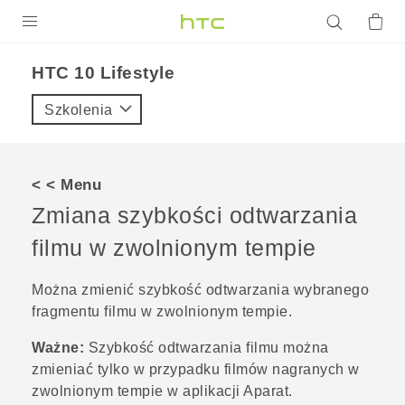
PRODUKTY
HTC 10 Lifestyle‎
VIVE
Szkolenia
G REIGNS
SMARTFONY
< < Menu
AKCESORIA
Zmiana szybkości odtwarzania
VIVERSE
filmu w zwolnionym tempie
POMOC TECHNICZNA
Można zmienić szybkość odtwarzania wybranego
fragmentu filmu w zwolnionym tempie.
Urządzenia i akcesoria HTC
Zaloguj się
Ważne:
Szybkość odtwarzania filmu można
zmieniać tylko w przypadku filmów nagranych w
zwolnionym tempie w aplikacji
Aparat
.