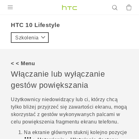
PRODUKTY
HTC 10 Lifestyle‎
VIVE
Szkolenia
G REIGNS
SMARTFONY
< < Menu
AKCESORIA
Włączanie lub wyłączanie
VIVERSE
gestów powiększania
POMOC TECHNICZNA
Użytkownicy niedowidzący lub ci, którzy chcą
tylko bliżej przyjrzeć się zawartości ekranu, mogą
Urządzenia i akcesoria HTC
Zaloguj się
skorzystać z gestów wykonywanych palcami w
celu powiększenia fragmentu ekranu telefonu.
Na
ekranie głównym
stuknij kolejno pozycje