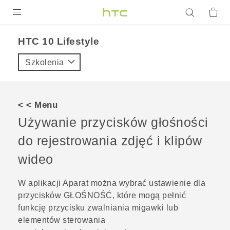
PRODUKTY
HTC 10 Lifestyle‎
VIVE
Szkolenia
G REIGNS
SMARTFONY
< < Menu
AKCESORIA
Używanie przycisków głośności
VIVERSE
do rejestrowania zdjęć i klipów
wideo
POMOC TECHNICZNA
Urządzenia i akcesoria HTC
Zaloguj się
W aplikacji
Aparat
można wybrać ustawienie dla
przycisków
GŁOŚNOŚĆ
, które mogą pełnić
funkcję przycisku zwalniania migawki lub
elementów sterowania