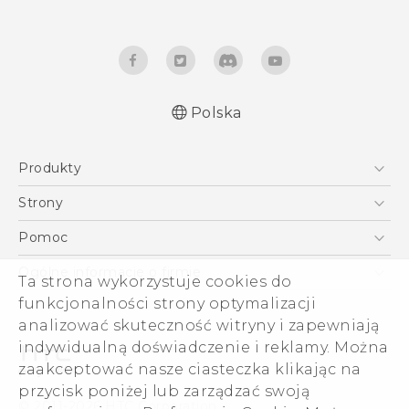
Polska
Produkty
Polish - Skrócony przewodnik
Smartfony
Polish - Podręczniki użytkownika
Strony
Polish - Wytyczne dotyczące bezpieczeństwa i
5G
HTC Vive
Pomoc
wytyczne wymagane przez prawo
VIVE
HTC Dev
Pomoc
English - Quick start guide
Ogólne informacje o firmie
Ta strona wykorzystuje cookies do
Akcesoria
English - User manual
Pomoc E-commerce
funkcjonalności strony optymalizacji
ESG
English - Safety and regulatory guide
analizować skuteczność witryny i zapewniają
Informacje o firmie
indywidualną doświadczenie i reklamy. Można
Dla inwestorów (angielski)
zaakceptować nasze ciasteczka klikając na
Cookie Preferences
przycisk poniżej lub zarządzać swoją
© 2011-2026 HTC Corporation