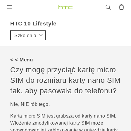
PRODUKTY
HTC 10 Lifestyle‎
VIVE
Szkolenia
G REIGNS
SMARTFONY
< < Menu
AKCESORIA
Czy mogę przyciąć kartę micro
VIVERSE
SIM do rozmiaru karty
nano SIM
tak, aby pasowała do telefonu?
POMOC TECHNICZNA
Urządzenia i akcesoria HTC
Zaloguj się
Nie, NIE rób tego.
Karta micro SIM jest grubsza od karty
nano SIM
.
Włożenie zmodyfikowanej karty SIM może
spowodować jej zablokowanie w gnieździe karty