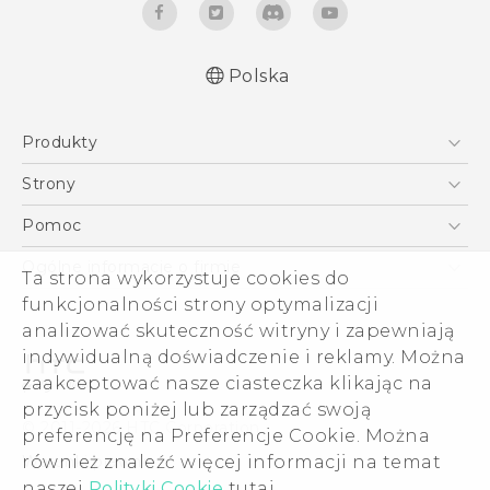
Polska
Produkty
Polish - Skrócony przewodnik
Smartfony
Polish - Podręczniki użytkownika
Strony
Polish - Wytyczne dotyczące bezpieczeństwa i
5G
HTC Vive
Pomoc
wytyczne wymagane przez prawo
VIVE
HTC Dev
Pomoc
English - Quick start guide
Ogólne informacje o firmie
Ta strona wykorzystuje cookies do
Akcesoria
English - User manual
Pomoc E-commerce
ESG
funkcjonalności strony optymalizacji
English - Safety and regulatory guide
analizować skuteczność witryny i zapewniają
Informacje o firmie
indywidualną doświadczenie i reklamy. Można
Dla inwestorów (angielski)
zaakceptować nasze ciasteczka klikając na
Cookie Preferences
przycisk poniżej lub zarządzać swoją
© 2011-2026 HTC Corporation
preferencję na Preferencje Cookie. Można
Kariera
Warunki prawne
również znaleźć więcej informacji na temat
Security and Privacy Whitepaper
naszej
Polityki Cookie
tutaj.