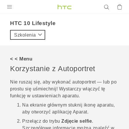
PRODUKTY
HTC 10 Lifestyle‎
VIVE
Szkolenia
G REIGNS
SMARTFONY
< < Menu
AKCESORIA
Korzystanie z
Autoportret
VIVERSE
Nie ruszaj się, aby wykonać autoportret — lub po
prostu się uśmiechnij! Wystarczy włączyć tę
POMOC TECHNICZNA
funkcję w ustawieniach aparatu.
Urządzenia i akcesoria HTC
Zaloguj się
Na
ekranie głównym
stuknij ikonę aparatu,
aby otworzyć aplikację
Aparat
.
Przełącz do trybu
Zdjęcie selfie
.
Szczegółowe informacje można znaleźć w