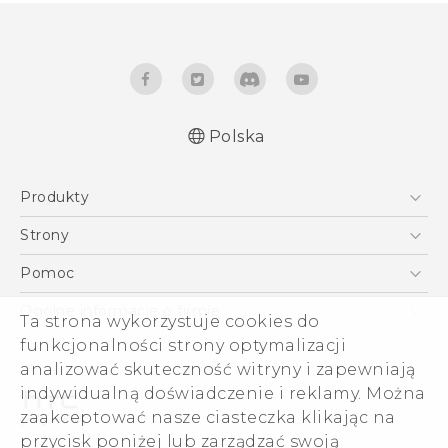
Polska
Produkty
Polish - Skrócony przewodnik
Smartfony
Polish - Podręczniki użytkownika
Strony
Polish - Wytyczne dotyczące bezpieczeństwa i
5G
HTC Vive
Pomoc
wytyczne wymagane przez prawo
VIVE
HTC Dev
Pomoc
English - Quick start guide
Ogólne informacje o firmie
Ta strona wykorzystuje cookies do
Akcesoria
English - User manual
Pomoc E-commerce
funkcjonalności strony optymalizacji
ESG
English - Safety and regulatory guide
analizować skuteczność witryny i zapewniają
Informacje o firmie
indywidualną doświadczenie i reklamy. Można
Dla inwestorów (angielski)
zaakceptować nasze ciasteczka klikając na
Cookie Preferences
przycisk poniżej lub zarządzać swoją