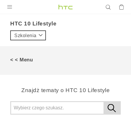
PRODUKTY
HTC 10 Lifestyle‎
VIVE
Szkolenia
G REIGNS
SMARTFONY
< < Menu
AKCESORIA
VIVERSE
Znajdż tematy o HTC 10 Lifestyle
POMOC TECHNICZNA
Urządzenia i akcesoria HTC
Zaloguj się