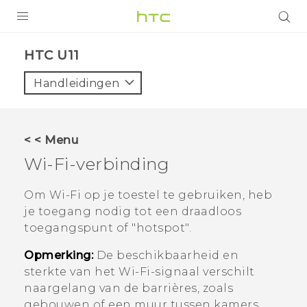
PRODUCTEN
HTC U11‎
VIVE
Handleidingen
G REIGNS
TELEFOONS
< < Menu
ACCESSOIRES
Wi‍-Fi
-verbinding
AANBIEDINGEN
Om
Wi‍-Fi
op je toestel te gebruiken, heb
je toegang nodig tot een draadloos
HTC Club
SUPPORT
toegangspunt of "‍hotspot"‍.
HTC-apparaten & -accessoires
VIVERSE
Opmerking:
De beschikbaarheid en
sterkte van het
Wi‍-Fi
-signaal verschilt
Aanmelden
naargelang van de barrières, zoals
gebouwen of een muur tussen kamers,