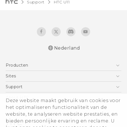
Support
HTC U11‎
Nederland
Nederlands - Gebruikershandleiding
Producten
Nederlands - Gids voor veiligheid en
wettelijke voorschriften (Dual Nano-Sim)
Telefoons
Sites
Nederlands - Gids voor veiligheid en
5G
HTC Vive
Support
wettelijke voorschriften (Nano-Sim)
Vive
Deutsch - Benutzerhandbuch
HTC Dev
Support
About HTC
Deze website maakt gebruik van cookies voor
Accessoires
Deutsch - Informationen zur Sicherheit und
Aan de slag
Support voor eCommerce
ESG
het optimaliseren functionaliteit van de
behördliche Bestimmungen (Dual Nano-
website, te analyseren website prestaties, en
Sim)
Informatie over het bedrijf
bieden persoonlijke ervaring en reclame. U
Deutsch - Informationen zur Sicherheit und
Voor beleggers (engels)