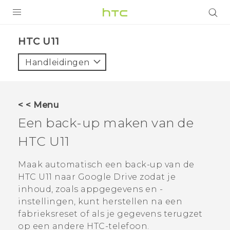
PRODUCTEN
HTC U11‎
VIVE
Handleidingen
G REIGNS
TELEFOONS
< < Menu
ACCESSOIRES
Een back-up maken van de
AANBIEDINGEN
HTC U11
HTC Club
SUPPORT
Maak automatisch een back-up van de
HTC U11
naar
Google Drive
zodat je
HTC-apparaten & -accessoires
VIVERSE
inhoud, zoals appgegevens en -
instellingen, kunt herstellen na een
Aanmelden
fabrieksreset of als je gegevens terugzet
op een andere HTC-telefoon.