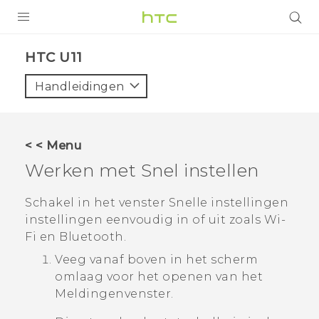
PRODUCTEN
HTC U11‎
VIVE
Handleidingen
G REIGNS
TELEFOONS
< < Menu
ACCESSOIRES
Werken met
Snel instellen
AANBIEDINGEN
Schakel in het venster
Snelle instellingen
instellingen eenvoudig in of uit zoals
Wi‍-
HTC Club
SUPPORT
Fi
en
Bluetooth
.
HTC-apparaten & -accessoires
VIVERSE
Veeg vanaf boven in het scherm
omlaag voor het openen van het
Aanmelden
Meldingenvenster.