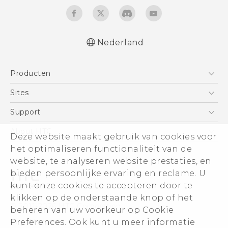
Nederland
Nederlands - Gebruikershandleiding
Producten
Nederlands - Gids voor veiligheid en
wettelijke voorschriften (Dual Nano-Sim)
Telefoons
Sites
Nederlands - Gids voor veiligheid en
5G
HTC Vive
Support
wettelijke voorschriften (Nano-Sim)
Vive
Deutsch - Benutzerhandbuch
HTC Dev
Support
About HTC
Deze website maakt gebruik van cookies voor
Accessoires
Deutsch - Informationen zur Sicherheit und
Aan de slag
Support voor eCommerce
het optimaliseren functionaliteit van de
ESG
behördliche Bestimmungen (Dual Nano-
website, te analyseren website prestaties, en
Sim)
Informatie over het bedrijf
bieden persoonlijke ervaring en reclame. U
Deutsch - Informationen zur Sicherheit und
Voor beleggers (engels)
kunt onze cookies te accepteren door te
behördliche Bestimmungen (Nano-Sim)
Cookie Preferences
klikken op de onderstaande knop of het
English - User manual
© 2011-2026 HTC Corporation
beheren van uw voorkeur op Cookie
Vacatures
Preferences. Ook kunt u meer informatie
Legal terms
Security and Privacy Whitepaper