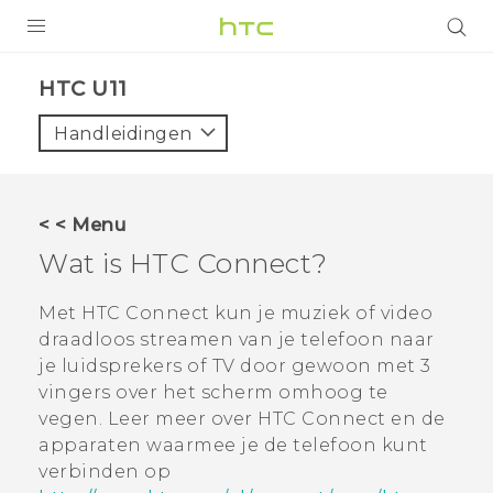
PRODUCTEN
HTC U11‎
VIVE
Handleidingen
G REIGNS
TELEFOONS
< < Menu
ACCESSOIRES
Wat is
HTC Connect
?
AANBIEDINGEN
Met
HTC Connect
kun je muziek of video
draadloos streamen van je telefoon naar
HTC Club
SUPPORT
je luidsprekers of TV door gewoon met 3
HTC-apparaten & -accessoires
vingers over het scherm omhoog te
VIVERSE
vegen. Leer meer over
HTC Connect
en de
Aanmelden
apparaten waarmee je de telefoon kunt
verbinden op