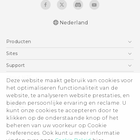
Nederland
Nederlands - Gebruikershandleiding
Producten
Nederlands - Gids voor veiligheid en
wettelijke voorschriften (Dual Nano-Sim)
Telefoons
Sites
Nederlands - Gids voor veiligheid en
5G
HTC Vive
Support
wettelijke voorschriften (Nano-Sim)
Vive
Deutsch - Benutzerhandbuch
HTC Dev
Support
About HTC
Deze website maakt gebruik van cookies voor
Accessoires
Deutsch - Informationen zur Sicherheit und
Aan de slag
Support voor eCommerce
het optimaliseren functionaliteit van de
ESG
behördliche Bestimmungen (Dual Nano-
website, te analyseren website prestaties, en
Sim)
Informatie over het bedrijf
bieden persoonlijke ervaring en reclame. U
Deutsch - Informationen zur Sicherheit und
Voor beleggers (engels)
kunt onze cookies te accepteren door te
behördliche Bestimmungen (Nano-Sim)
Cookie Preferences
klikken op de onderstaande knop of het
English - User manual
© 2011-2026 HTC Corporation
beheren van uw voorkeur op Cookie
Vacatures
Preferences. Ook kunt u meer informatie
Legal terms
Security and Privacy Whitepaper