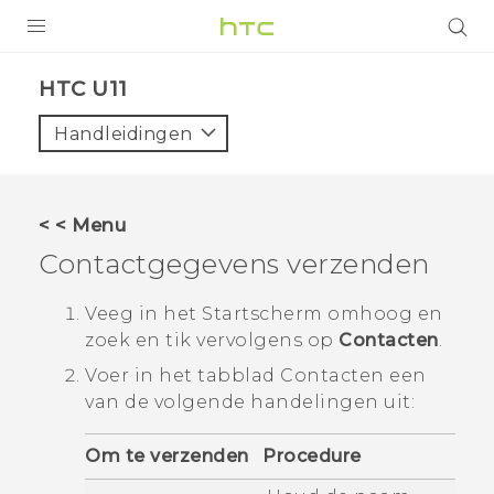
PRODUCTEN
HTC U11‎
VIVE
Handleidingen
G REIGNS
TELEFOONS
< < Menu
ACCESSOIRES
Contactgegevens verzenden
AANBIEDINGEN
Veeg in het
Startscherm
omhoog en
zoek en tik vervolgens op
Contacten
.
HTC Club
SUPPORT
Voer in het tabblad
Contacten
een
HTC-apparaten & -accessoires
VIVERSE
van de volgende handelingen uit:
Aanmelden
Om te verzenden
Procedure