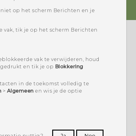
ze niet op het scherm
Berichten
en je
 vak, tik je op het scherm
Berichten
eblokkeerde vak te verwijderen, houd
gedrukt en tik je op
Blokkering
acten in de toekomst volledig te
n
>
Algemeen
en wis je de optie
ormatie nuttig?
Ja
Nee