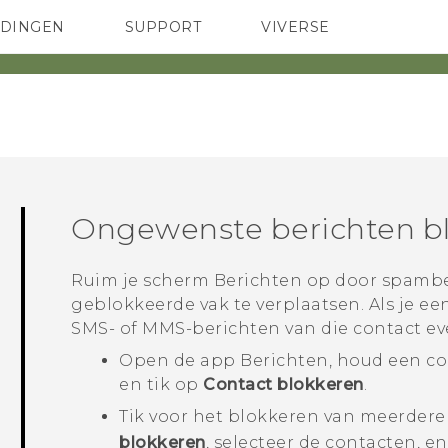
EDINGEN
SUPPORT
VIVERSE
 Club
TELEFOONS
HTC-apparaten & -accessoires
ACCESSOIRES
Ongewenste berichten b
Ruim je scherm
Berichten
op door spambe
geblokkeerde vak te verplaatsen. Als je e
SMS- of MMS-berichten van die contact ev
Open de app
Berichten
, houd een c
en tik op
Contact blokkeren
.
Tik voor het blokkeren van meerder
blokkeren
, selecteer de contacten, en