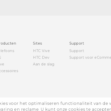
Nederlands - Gids voor veiligheid en wettelijke
voorschriften (Dual Nano-Sim)
Nederlands - Gids voor veiligheid en wettelijke
voorschriften (Nano-Sim)
Deutsch - Benutzerhandbuch
Deutsch - Informationen zur Sicherheit und
roducten
Sites
Support
behördliche Bestimmungen (Dual Nano-Sim)
elefoons
HTC Vive
Support
Deutsch - Informationen zur Sicherheit und
G
HTC Dev
Support voor eComme
behördliche Bestimmungen (Nano-Sim)
ive
Aan de slag
English - User manual
ccessoires
es voor het optimaliseren functionaliteit van de 
rvaring en reclame. U kunt onze cookies te accepte