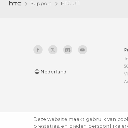
Support
HTC U11‎
trillen
De geheugenkaart
ontkoppelen
De schermtaal wijzigen
Handschoenmodus
P
T
5
Nederland
V
A
Deze website maakt gebruik van cooki
prestaties, en bieden persoonlijke e