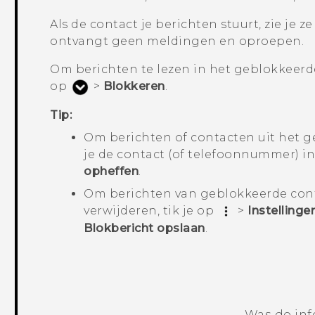
Als de contact je berichten stuurt, zie je 
ontvangt geen meldingen en oproepen.
Om berichten te lezen in het geblokkeerde
op
>
Blokkeren
.
Tip:
Om berichten of contacten uit het g
je de contact (of telefoonnummer) in
opheffen
.
Om berichten van geblokkeerde cont
verwijderen, tik je op
>
Instellinge
Blokbericht opslaan
.
Was de inf