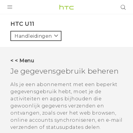
PRODUCTEN
HTC U11‎
VIVE
Handleidingen
G REIGNS
TELEFOONS
< < Menu
ACCESSOIRES
Je gegevensgebruik beheren
AANBIEDINGEN
Als je een abonnement met een beperkt
gegevensgebruik hebt, moet je de
HTC Club
SUPPORT
activiteiten en apps bijhouden die
HTC-apparaten & -accessoires
gewoonlijk gegevens verzenden en
VIVERSE
ontvangen, zoals over het web browsen,
Aanmelden
online accounts synchroniseren, en e-mail
verzenden of statusupdates delen.