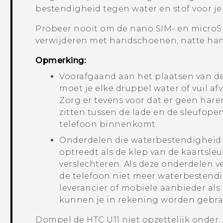
bestendigheid tegen water en stof voor je
Probeer nooit om de
nano SIM
- en
micro
verwijderen met handschoenen, natte hand
Opmerking:
Voorafgaand aan het plaatsen van de 
moet je elke druppel water of vuil a
Zorg er tevens voor dat er geen haren,
zitten tussen de lade en de sleufop
telefoon binnenkomt.
Onderdelen die waterbestendigheid 
optreedt als de klep van de kaartsle
verslechteren. Als deze onderdelen v
de telefoon niet meer waterbestendi
leverancier of mobiele aanbieder al
kunnen je in rekening worden gebra
Dompel de
HTC U11
niet opzettelijk onder.