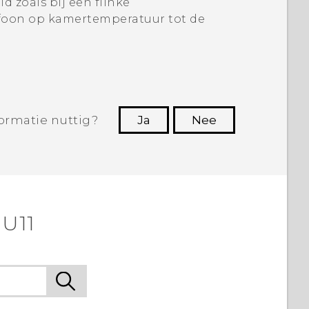
d zoals bij een flinke
foon op kamertemperatuur tot de
ormatie nuttig?
Ja
Nee
Dankuwel!
 U11