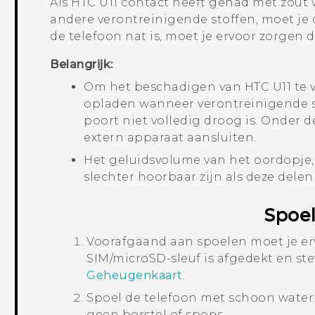
Als
HTC U11
contact heeft gehad met zout wa
andere verontreinigende stoffen, moet je 
de telefoon nat is, moet je ervoor zorgen 
Belangrijk:
Om het beschadigen van
HTC U11
te 
opladen wanneer verontreinigende st
poort niet volledig droog is. Onder
extern apparaat aansluiten.
Het geluidsvolume van het oordopje,
slechter hoorbaar zijn als deze delen
Spoe
Voorafgaand aan spoelen moet je er
SIM
/
microSD
-sleuf is afgedekt en st
Geheugenkaart
.
Spoel de telefoon met schoon water.
geen borstel of spons.