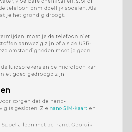
ter, vloeibare chemicaliën, stof of
de telefoon onmiddellijk spoelen. Als
dat je het grondig droogt.
vermijden, moet je de telefoon niet
offen aanwezig zijn of als de USB-
 deze omstandigheden moet je geen
 de luidsprekers en de microfoon kan
 niet goed gedroogd zijn.
len
voor zorgen dat de
nano-
evig is gesloten.
Zie
nano SIM
-kaart
en
 Spoel alleen met de hand. Gebruik