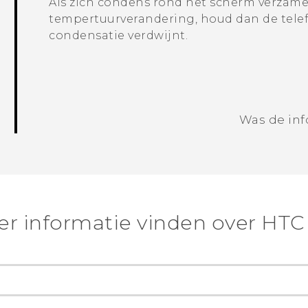
Als zich condens rond het scherm verzamel
tempertuurverandering, houd dan de tele
condensatie verdwijnt.
Was de inf
r informatie vinden over HTC