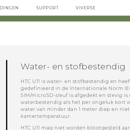
EDINGEN
SUPPORT
VIVERSE
 Club
TELEFOONS
HTC-apparaten & -accessoires
ACCESSOIRES
Water- en stofbestendig
HTC U11
is water- en stofbestendig en heef
gedefinieerd in de Internationale Norm IE
SIM
/
microSD
-sleuf is afgedekt en stevig is
waterbestendig als het per ongeluk kort
water van minder dan 1 meter diep en niet
kamertemperatuur.
HTC U11
mag niet worden blootgesteld aan