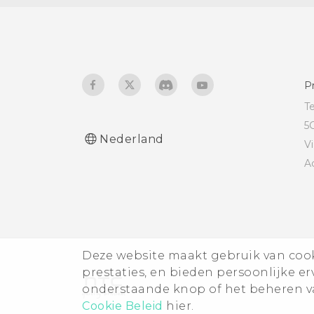
De schermtaal wijzigen
Handschoenmodus
P
T
5
Nederland
V
A
Deze website maakt gebruik van cooki
prestaties, en bieden persoonlijke e
onderstaande knop of het beheren va
Cookie Beleid
hier.