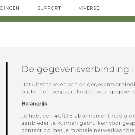
EDINGEN
SUPPORT
VIVERSE
 Club
TELEFOONS
HTC-apparaten & -accessoires
ACCESSOIRES
De gegevensverbinding in
Het uitschakelen van de gegevensverbindi
batterij en bespaart kosten voor gegevens
Belangrijk:
Je hebt een 4G/
LTE
-abonnement nodig om
aanbieder te kunnen gebruiken voor ges
contact op met je mobiele netwerkaanbied