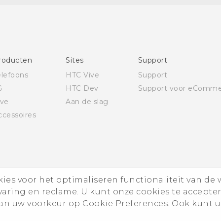
Nederlands - Gids voor veiligheid en wettelijke
voorschriften (Nano-Sim)
Deutsch - Benutzerhandbuch
Deutsch - Informationen zur Sicherheit und
roducten
Sites
Support
behördliche Bestimmungen (Dual Nano-Sim)
elefoons
HTC Vive
Support
Deutsch - Informationen zur Sicherheit und
G
HTC Dev
Support voor eComme
behördliche Bestimmungen (Nano-Sim)
ive
Aan de slag
English - User manual
ccessoires
es voor het optimaliseren functionaliteit van de 
rvaring en reclame. U kunt onze cookies te accepte
n uw voorkeur op Cookie Preferences. Ook kunt u