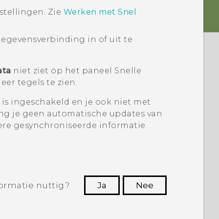
nstellingen
. Zie
Werken met
Snel
gevensverbinding in of uit te
ata
niet ziet op het paneel Snelle
eer tegels te zien.
is ingeschakeld en je ook niet met
ng je geen automatische updates van
ere gesynchroniseerde informatie.
ormatie nuttig?
Ja
Nee
Dankuwel!