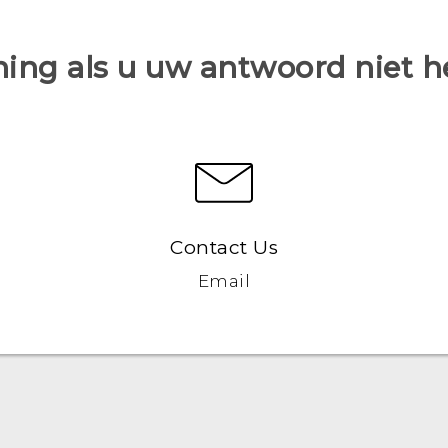
ing als u uw antwoord niet 
Contact Us
Email
Nederlands - Gebruikershandleiding
Nederlands - Gids voor veiligheid en wettelijke
voorschriften (Dual Nano-Sim)