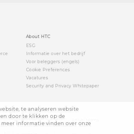
About HTC
ESG
rce
Informatie over het bedrijf
Voor beleggers (engels)
Cookie Preferences
Vacatures
Security and Privacy Whitepaper
website, te analyseren website
ren door te klikken op de
© 2011-2026 HTC Corporation
Legal terms
 meer informatie vinden over onze