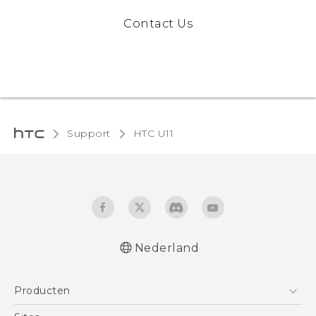
Contact Us
Support
HTC U11‎
Nederland
Nederlands - Gebruikershandleiding
Producten
Nederlands - Gids voor veiligheid en
wettelijke voorschriften (Dual Nano-Sim)
Telefoons