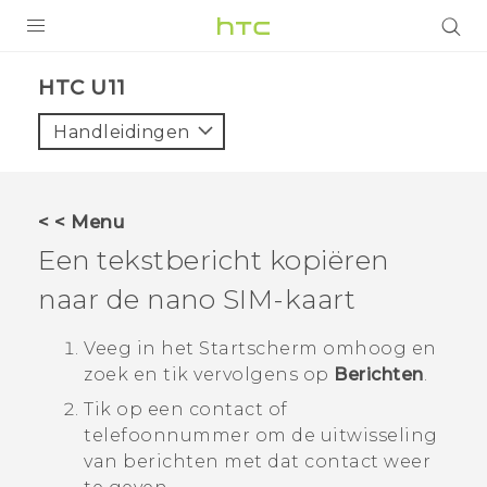
PRODUCTEN
HTC U11‎
VIVE
Handleidingen
G REIGNS
TELEFOONS
< < Menu
ACCESSOIRES
Een tekstbericht kopiëren
AANBIEDINGEN
naar de
nano SIM
-kaart
HTC Club
SUPPORT
Veeg in het
Startscherm
omhoog en
zoek en tik vervolgens op
Berichten
.
HTC-apparaten & -accessoires
VIVERSE
Tik op een contact of
telefoonnummer om de uitwisseling
Aanmelden
van berichten met dat contact weer