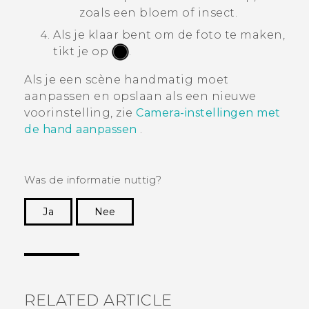
zoals een bloem of insect.
Als je klaar bent om de foto te maken,
tikt je op
.
Als je een scène handmatig moet
aanpassen en opslaan als een nieuwe
voorinstelling, zie
Camera-instellingen met
de hand aanpassen
.
Was de informatie nuttig?
Ja
Nee
Dankuwel!
RELATED ARTICLE