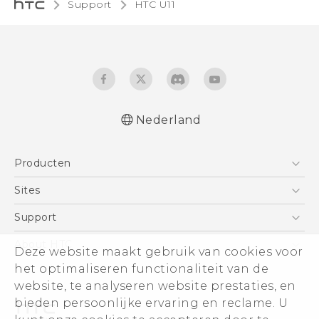
Support
HTC U11‎
Nederland
Nederlands - Gebruikershandleiding
Producten
Nederlands - Gids voor veiligheid en
wettelijke voorschriften (Dual Nano-Sim)
Telefoons
Sites
Nederlands - Gids voor veiligheid en
5G
HTC Vive
Support
wettelijke voorschriften (Nano-Sim)
Vive
Deutsch - Benutzerhandbuch
HTC Dev
Support
About HTC
Deze website maakt gebruik van cookies voor
Accessoires
Deutsch - Informationen zur Sicherheit und
Aan de slag
Support voor eCommerce
het optimaliseren functionaliteit van de
ESG
behördliche Bestimmungen (Dual Nano-
website, te analyseren website prestaties, en
Sim)
Informatie over het bedrijf
bieden persoonlijke ervaring en reclame. U
Deutsch - Informationen zur Sicherheit und
Voor beleggers (engels)