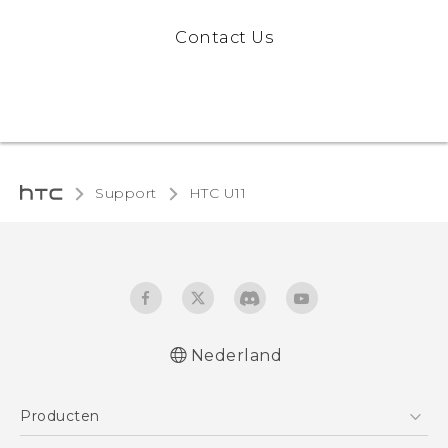
Contact Us
Support
HTC U11‎
Nederland
Nederlands - Gebruikershandleiding
Producten
Nederlands - Gids voor veiligheid en
wettelijke voorschriften (Dual Nano-Sim)