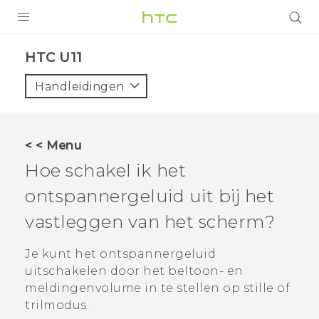
PRODUCTEN
HTC U11‎
VIVE
Handleidingen
G REIGNS
TELEFOONS
< < Menu
ACCESSOIRES
Hoe schakel ik het
AANBIEDINGEN
ontspannergeluid uit bij het
vastleggen van het scherm?
HTC Club
SUPPORT
HTC-apparaten & -accessoires
Je kunt het ontspannergeluid
VIVERSE
uitschakelen door het beltoon- en
Aanmelden
meldingenvolume in te stellen op stille of
trilmodus.