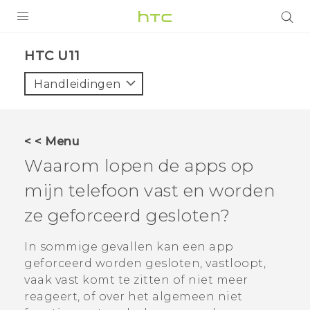
PRODUCTEN
HTC U11‎
VIVE
Handleidingen
G REIGNS
TELEFOONS
< < Menu
ACCESSOIRES
Waarom lopen de apps op
AANBIEDINGEN
mijn telefoon vast en worden
ze geforceerd gesloten?
HTC Club
SUPPORT
HTC-apparaten & -accessoires
In sommige gevallen kan een app
VIVERSE
geforceerd worden gesloten, vastloopt,
Aanmelden
vaak vast komt te zitten of niet meer
reageert, of over het algemeen niet