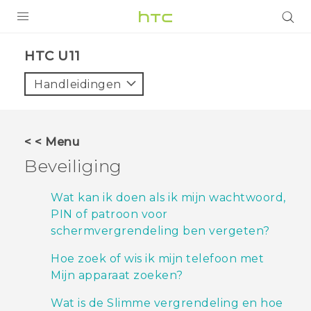
PRODUCTEN
HTC U11‎
VIVE
Handleidingen
G REIGNS
TELEFOONS
< < Menu
ACCESSOIRES
Beveiliging
AANBIEDINGEN
Wat kan ik doen als ik mijn wachtwoord,
PIN of patroon voor
HTC Club
SUPPORT
schermvergrendeling ben vergeten?
HTC-apparaten & -accessoires
VIVERSE
Hoe zoek of wis ik mijn telefoon met
Mijn apparaat zoeken?
Aanmelden
Wat is de Slimme vergrendeling en hoe