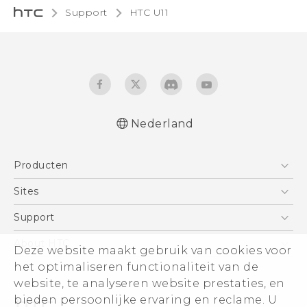
Support
HTC U11‎
Nederland
Nederlands - Gebruikershandleiding
Producten
Nederlands - Gids voor veiligheid en
wettelijke voorschriften (Dual Nano-Sim)
Telefoons
Sites
Nederlands - Gids voor veiligheid en
5G
HTC Vive
Support
wettelijke voorschriften (Nano-Sim)
Vive
Deutsch - Benutzerhandbuch
HTC Dev
Support
About HTC
Deze website maakt gebruik van cookies voor
Accessoires
Deutsch - Informationen zur Sicherheit und
Aan de slag
Support voor eCommerce
het optimaliseren functionaliteit van de
ESG
behördliche Bestimmungen (Dual Nano-
website, te analyseren website prestaties, en
Sim)
Informatie over het bedrijf
bieden persoonlijke ervaring en reclame. U
Deutsch - Informationen zur Sicherheit und