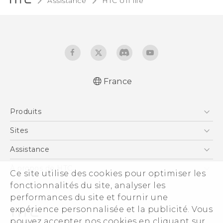
Assistance
HTC U11 life‎
France
Française - Guide de démarrage rapide
Produits
Française - Mode d'emploi
Française - Guide de sécurité et de
Smartphones
Sites
réglementation
5G
HTC Vive
Assistance
English - Quick start guide
Vive
English - User manual
HTC Dev
Assistance
À propos de HTC
Ce site utilise des cookies pour optimiser les
Accessoires
English - Safety and regulatory guide
HTC Pro
eCommerce Support
ESG
fonctionnalités du site, analyser les
performances du site et fournir une
Informations sur la société
expérience personnalisée et la publicité. Vous
Sécurité du produit
pouvez accepter nos cookies en cliquant sur