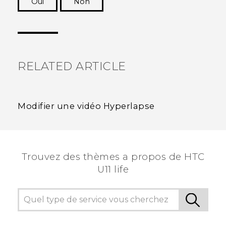
Oui
Non
Merci ! Vos commentaires aident les autres à
voir les informations les plus utiles.
RELATED ARTICLE
Modifier une vidéo Hyperlapse
Trouvez des thèmes a propos de HTC
U11 life