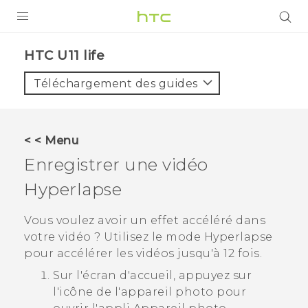
PRODUITS
HTC U11 life‎
VIVE
Téléchargement des guides
G REIGNS
SMARTPHONES
< < Menu
ACCESSOIRES
Enregistrer une vidéo
VIVERSE
Hyperlapse
ASSISTANCE
Vous voulez avoir un effet accéléré dans
votre vidéo ? Utilisez le mode
Hyperlapse
Appareils HTC & Accessoires
Connexion
pour accélérer les vidéos jusqu'à 12 fois.
Sur l'écran d'
accueil
, appuyez sur
l'icône de l'appareil photo pour