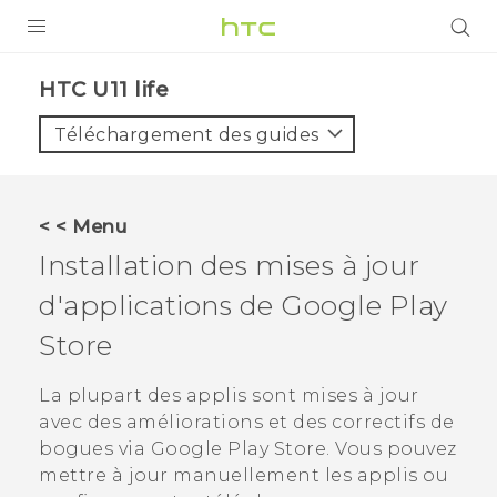
PRODUITS
HTC U11 life‎
VIVE
Téléchargement des guides
G REIGNS
SMARTPHONES
< < Menu
ACCESSOIRES
Installation des mises à jour
VIVERSE
d'applications de
Google Play
Store
ASSISTANCE
Appareils HTC & Accessoires
La plupart des applis sont mises à jour
Connexion
avec des améliorations et des correctifs de
bogues via
Google Play Store
. Vous pouvez
mettre à jour manuellement les applis ou