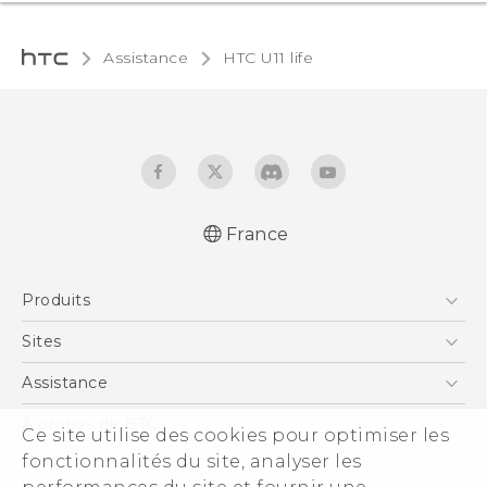
Assistance
HTC U11 life‎
France
Française - Guide de démarrage rapide
Produits
Française - Mode d'emploi
Française - Guide de sécurité et de
Smartphones
Sites
réglementation
5G
HTC Vive
Assistance
English - Quick start guide
Vive
English - User manual
HTC Dev
Assistance
À propos de HTC
Ce site utilise des cookies pour optimiser les
Accessoires
English - Safety and regulatory guide
HTC Pro
eCommerce Support
fonctionnalités du site, analyser les
ESG