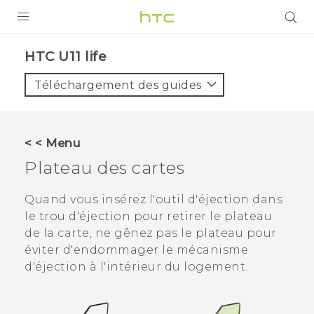
PRODUITS
HTC U11 life‎
VIVE
Téléchargement des guides
G REIGNS
SMARTPHONES
< < Menu
ACCESSOIRES
Plateau des cartes
VIVERSE
Quand vous insérez l'outil d'éjection dans
le trou d'éjection pour retirer le plateau
ASSISTANCE
de la carte, ne gênez pas le plateau pour
Appareils HTC & Accessoires
éviter d'endommager le mécanisme
Connexion
d'éjection à l'intérieur du logement.