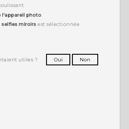
oulissant.
 l'appareil photo
.
 selfies miroirs
est sélectionnée.
taient utiles ?
Oui
Non
utres à voir les informations les plus
utiles.