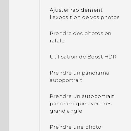
Saisir avec votre voix avec
(Réinitialisation logicielle)
Edge Sense
Ajuster rapidement
Ajouter vos réseaux
l'exposition de vos photos
Notifications
sociaux, comptes de
Affecter une autre appli
messagerie et bien plus
d'assistant vocal à Edge
Prendre des photos en
encore
Sélectionner, copier et
Sense
rafale
coller du texte
Lecteur d'empreinte
Ajuster le niveau de force
Utilisation de Boost HDR
Saisie de texte
de la pression
Prendre un panorama
Serrer pour effectuer des
autoportrait
actions dans vos applis
Prendre un autoportrait
Affecter des actions dans
panoramique avec très
l'appli aux gestes de
grand angle
pression
Prendre une photo