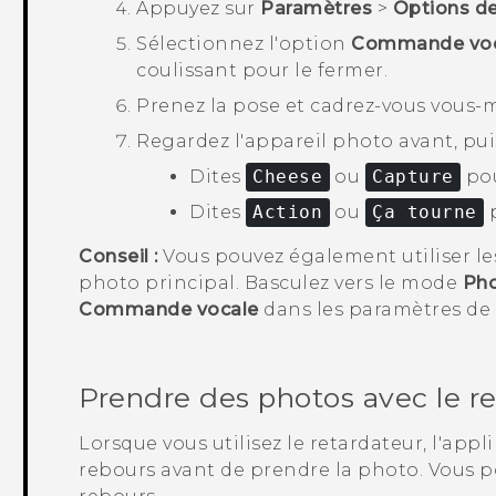
Appuyez sur
Paramètres
>
Options de
Sélectionnez l'option
Commande voc
coulissant pour le fermer.
Prenez la pose et cadrez-vous vous-m
Regardez l'appareil photo avant, puis
Dites
Cheese
ou
Capture
pou
Dites
Action
ou
Ça tourne
p
Conseil :
Vous pouvez également utiliser le
photo principal. Basculez vers le mode
Ph
Commande vocale
dans les paramètres de 
Prendre des photos avec le r
Lorsque vous utilisez le retardateur, l'appl
rebours avant de prendre la photo. Vous p