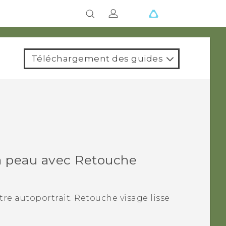
Téléchargement des guides
la peau avec
Retouche
tre autoportrait.
Retouche visage
lisse