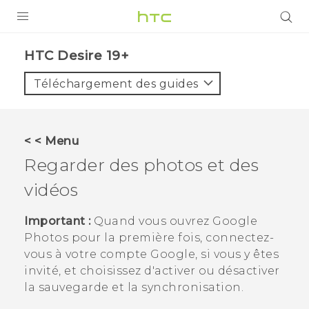
PRODUITS
‎HTC Desire 19+‎‎
VIVE
Téléchargement des guides
G REIGNS
SMARTPHONES
< < Menu
ACCESSOIRES
Regarder des photos et des
VIVERSE
vidéos
ASSISTANCE
Important :
Quand vous ouvrez
Google
Photos
pour la première fois, connectez-
Appareils HTC & Accessoires
Connexion
vous à votre compte
Google
, si vous y êtes
invité, et choisissez d'activer ou désactiver
la sauvegarde et la synchronisation.