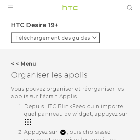
PRODUITS
‎HTC Desire 19+‎‎
VIVE
Téléchargement des guides
G REIGNS
SMARTPHONES
< < Menu
ACCESSOIRES
Organiser les applis
VIVERSE
Vous pouvez organiser et réorganiser les
applis sur l'écran
Applis.
ASSISTANCE
Depuis
HTC BlinkFeed
ou n'importe
Appareils HTC & Accessoires
Connexion
quel panneau de widget, appuyez sur
.
Appuyez sur
, puis choisissez
comment organiser les applis, en