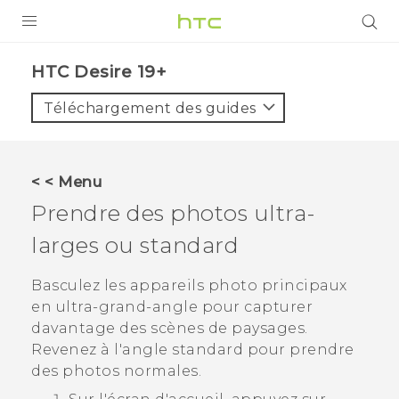
PRODUITS
‎HTC Desire 19+‎‎
VIVE
Téléchargement des guides
G REIGNS
SMARTPHONES
< < Menu
ACCESSOIRES
Prendre des photos ultra-
VIVERSE
larges ou standard
ASSISTANCE
Basculez les appareils photo principaux
en ultra-grand-angle pour capturer
Appareils HTC & Accessoires
Connexion
davantage des scènes de paysages.
Revenez à l'angle standard pour prendre
des photos normales.