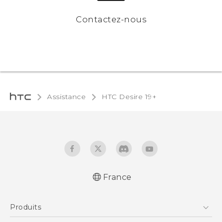
Contactez-nous
Assistance
‎HTC Desire 19+‎‎
France
Française - Guide de démarrage rapide
Produits
English - Quick start guide
Française - Guide de l'utilisateur