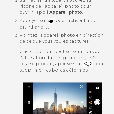
Sur l'écran d'
accueil
, appuyez sur
l'icône de l'appareil photo pour
ouvrir l'appli
Appareil photo
.
Appuyez sur
pour activer l'ultra-
grand-angle.
Pointez l'appareil photo en direction
de ce que vous voulez capturer.
Une distorsion peut survenir lors de
l'utilisation du très grand angle. Si
cela se produit, appuyez sur
pour
supprimer les bords déformés.