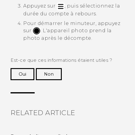
Appuyez sur
, puis sélectionnez la
durée du compte à rebours.
Pour démarrer le minuteur, appuyez
sur
.
L'appareil photo prend la
photo après le décompte.
Est-ce que ces informations étaient utiles ?
Oui
Non
Merci ! Vos commentaires aident les autres à
voir les informations les plus utiles.
RELATED ARTICLE