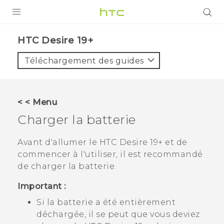
PRODUITS
‎HTC Desire 19+‎‎
VIVE
Téléchargement des guides
G REIGNS
SMARTPHONES
< < Menu
ACCESSOIRES
Charger la batterie
VIVERSE
Avant d'allumer le
HTC Desire 19+‍
et de
commencer à l'utiliser, il est recommandé
ASSISTANCE
de charger la batterie.
Appareils HTC & Accessoires
Connexion
Important :
Si la batterie a été entièrement
déchargée, il se peut que vous deviez