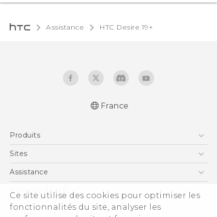
Assistance
‎HTC Desire 19+‎‎
France
Française - Guide de démarrage rapide
Produits
English - Quick start guide
Française - Guide de l'utilisateur
Smartphones
Sites
English - User manual
5G
HTC Vive
Assistance
Française -CE-Déclaration De Conformité
Vive
HTC Dev
Assistance
À propos de HTC
Ce site utilise des cookies pour optimiser les
Accessoires
HTC Pro
eCommerce Support
fonctionnalités du site, analyser les
ESG