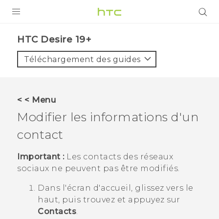
PRODUITS
‎HTC Desire 19+‎‎
VIVE
Téléchargement des guides
G REIGNS
SMARTPHONES
< < Menu
ACCESSOIRES
Modifier les informations d'un
VIVERSE
contact
ASSISTANCE
Important :
Les contacts des réseaux
sociaux ne peuvent pas être modifiés.
Appareils HTC & Accessoires
Connexion
Dans l'écran d'
accueil
, glissez vers le
haut, puis trouvez et appuyez sur
Contacts
.