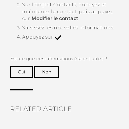
Sur l’onglet
Contacts
, appuyez et
maintenez le contact, puis appuyez
sur
Modifier le contact
.
Saisissez les nouvelles informations.
Appuyez sur
.
Est-ce que ces informations étaient utiles ?
Oui
Non
Merci ! Vos commentaires aident les autres à
voir les informations les plus utiles.
RELATED ARTICLE