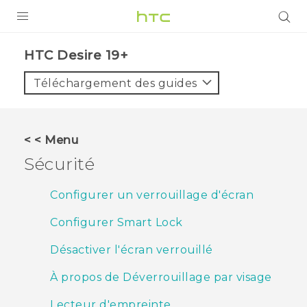
PRODUITS
‎HTC Desire 19+‎‎
VIVE
Téléchargement des guides
G REIGNS
SMARTPHONES
< < Menu
ACCESSOIRES
Sécurité
VIVERSE
Configurer un verrouillage d'écran
ASSISTANCE
Configurer Smart Lock
Appareils HTC & Accessoires
Connexion
Désactiver l'écran verrouillé
À propos de Déverrouillage par visage
Lecteur d'empreinte