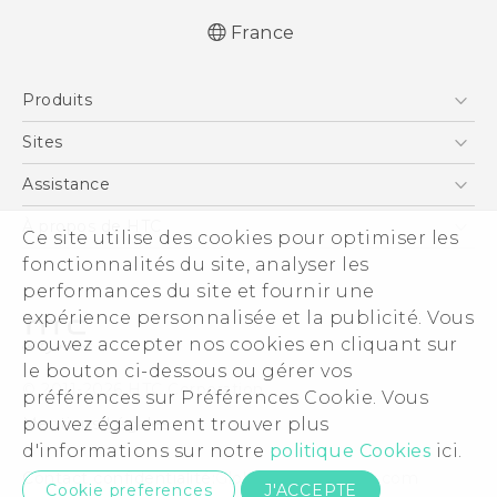
France
Française - Guide de démarrage rapide
Produits
English - Quick start guide
Française - Guide de l'utilisateur
Smartphones
Sites
English - User manual
5G
HTC Vive
Assistance
Française -CE-Déclaration De Conformité
Vive
HTC Dev
Assistance
À propos de HTC
Ce site utilise des cookies pour optimiser les
Accessoires
HTC Pro
eCommerce Support
fonctionnalités du site, analyser les
ESG
performances du site et fournir une
Informations sur la société
expérience personnalisée et la publicité. Vous
Sécurité du produit
pouvez accepter nos cookies en cliquant sur
Politique de confidentialité
le bouton ci-dessous ou gérer vos
© 2011-2026 HTC Corporation
préférences sur Préférences Cookie. Vous
Cookie Preferences
pouvez également trouver plus
Mentions Légales
Carrières
d'informations sur notre
politique Cookies
ici.
Security and Privacy Whitepaper
Contact confidentialité:
Global-Privacy@htc.com
Cookie preferences
J'ACCEPTE