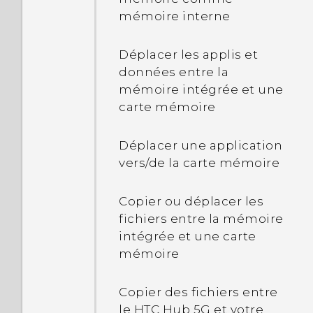
Que dois-je faire si je ne
batterie
encore
mémoire interne
Définir les applis par
peux pas détecter le point
Notifications
défaut
d'accès depuis mon
Afficher le pourcentage
Déplacer les applis et
appareil ?
de la batterie
Sélectionner, copier et
données entre la
Configurer les liens des
coller du texte
mémoire intégrée et une
applis
carte mémoire
Saisie de texte
Désactiver une appli
Déplacer une application
Vous voulez des conseils
vers/de la carte mémoire
rapides sur l'utilisation du
HTC Hub 5G‍ ?
Copier ou déplacer les
fichiers entre la mémoire
Barre de navigation
intégrée et une carte
mémoire
Manières de prendre des
captures d'écran
Copier des fichiers entre
le HTC Hub 5G‍ et votre