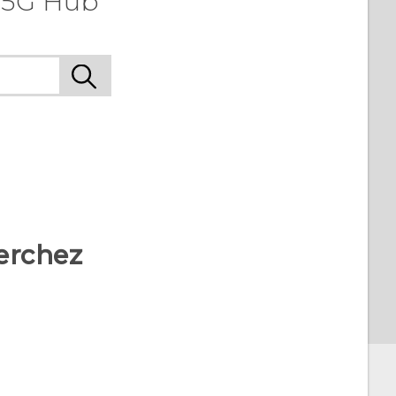
 5G Hub
erchez