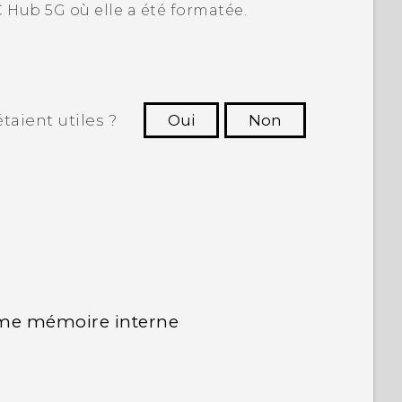
 Hub 5G‍
où elle a été formatée.
taient utiles ?
Oui
Non
utres à voir les informations les plus
utiles.
me mémoire interne