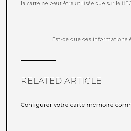
la carte ne peut être utilisée que sur le
HTC
Est-ce que ces informations é
Merci ! Vos commentaires aident les a
RELATED ARTICLE
Configurer votre carte mémoire com