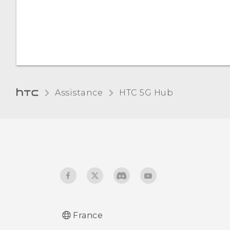
données
l'aide de Bluetooth
Partage de votre
Configurer la période
connexion Internet via
d'inactivité avant la mise
USB
en veille de l'écran
Assistance
HTC 5G Hub‎
Luminosité de l’écran
Veilleuse
Sons des touches
Changer la langue de
l'affichage
France
Activer/désactiver