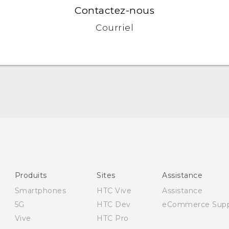
Contactez-nous
Courriel
Française - Guide de démarrage rapide
Française - Mode d'emploi
Française - Guide de sécurité et de réglementations
Quick start guide
Produits
Sites
Assistance
User manual
Smartphones
HTC Vive
Assistance
English - Safety guide
5G
HTC Dev
eCommerce Supp
Vive
HTC Pro