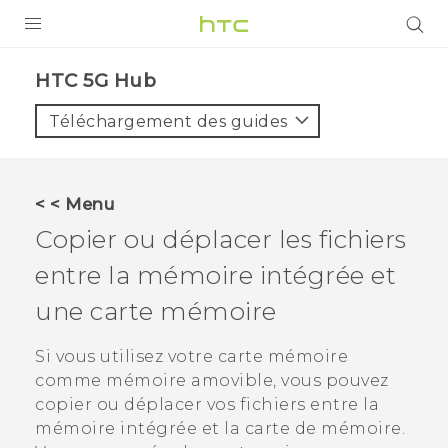
PRODUITS
HTC 5G Hub‎
VIVE
Téléchargement des guides
G REIGNS
SMARTPHONES
< < Menu
ACCESSOIRES
Copier ou déplacer les fichiers
VIVERSE
entre la mémoire intégrée et
une carte mémoire
ASSISTANCE
Appareils HTC & Accessoires
Si vous utilisez votre carte mémoire
Connexion
comme mémoire amovible, vous pouvez
copier ou déplacer vos fichiers entre la
mémoire intégrée et la carte de mémoire.