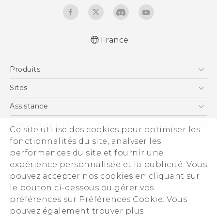
France
Française - Guide de démarrage rapide
Produits
Française - Mode d'emploi
Française - Guide de sécurité et de
Smartphones
Sites
réglementations
5G
HTC Vive
Assistance
Quick start guide
Vive
User manual
HTC Dev
Assistance
À propos de HTC
Ce site utilise des cookies pour optimiser les
Accessoires
English - Safety guide
HTC Pro
eCommerce Support
fonctionnalités du site, analyser les
ESG
performances du site et fournir une
Informations sur la société
expérience personnalisée et la publicité. Vous
Sécurité du produit
pouvez accepter nos cookies en cliquant sur
Politique de confidentialité
le bouton ci-dessous ou gérer vos
© 2011-2026 HTC Corporation
préférences sur Préférences Cookie. Vous
Cookie Preferences
pouvez également trouver plus
Mentions Légales
Carrières