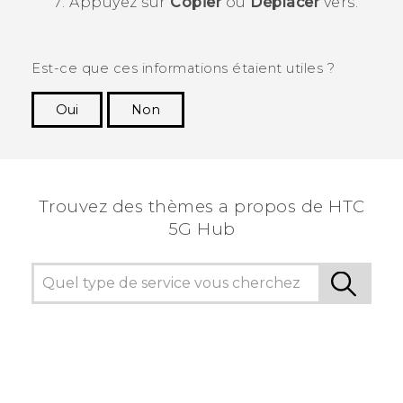
Appuyez sur
Copier
ou
Déplacer
vers.
Est-ce que ces informations étaient utiles ?
Oui
Non
Merci ! Vos commentaires aident les autres à
voir les informations les plus utiles.
Trouvez des thèmes a propos de HTC
5G Hub